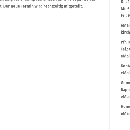
Di.: 
a) Der neue Termin wird rechtzeitig mitgeteilt.
Mi. +
Fr.: 
eMai
kirc
Pfr. 
Tel.:
eMai
Konta
eMai
Geme
Raph
eMail
Home
eMai