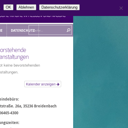
.
OK
Ablehnen
Datenschutzerklärung
NE
DATENSCHUTZ
NE
DATENSCHUTZ
orstehende
anstaltungen
bt keine bevorstehenden
staltungen.
Kalender anzeigen
indebüro:
tstraße. 26a, 35236 Breidenbach
 06465-4300
ungszeiten: