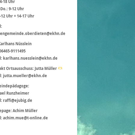
14-18 Uhr
 Do.: 9-12 Uhr
9-12 Uhr + 14-17 Uhr
l:
hengemeinde.oberdieten@ekhn.de
Karlhans Nüsslein
 06465-9111495
l: karlhans.nuesslein@ekhn.de
kt Ortsausschuss: Jutta Müller
l: jutta.mueller@ekhn.de
indepädagoge:
ael Runzheimer
: raffi@ejubig.de
page: Achim Müller
l: achim.mue@t-online.de