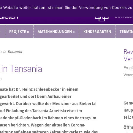
ie Website weiter nutzen, stimmen Sie der Verwendung von Cookies zu
»
PROJEKTE
»
AMTSHANDLUNGEN
»
KINDERGARTEN
TERMI
»
PROJEKTE
»
AMTSHANDLUNGEN
»
KINDERGARTEN
TERMI
Bev
e in Tansania
Ver
in Tansania
Es gi
Veran
20
ate hat Dr. Heinz Schleenbecker in einem
gearbeitet und dort beim Aufbau einer
Geme
ewirkt. Darüber wollte der Mediziner aus Biebertal
Haup
auf Einladung des Tansania-Arbeitskreises im
Tel.:
iedenkopf-Gladenbach im Rahmen eines Vortrags im
sen berichten. Wegen der aktuellen Corona-
Öffn
taltung auf einen späteren Zeitpunkt verlegt, wie das