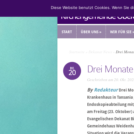
Diese Website benutzt Cookies. Wenn Sie d
START
ÜBER UNS
»
WIR FÜR SIE
START
ÜBER UNS
»
WIR FÜR SIE
Startseite
»
Dekanat News
»
Drei Monat
Drei Monate 
DI.
20
Geschrieben am 20. Okt. 20
By
Redakteur
Drei Mon
Krankenhaus in Tansania 
Endoskopieabteilung mitg
am Freitag (23. Oktober) 
Evangelischen Dekanat B
Gemeindehaus Weidenhau
Situation wird die Verans