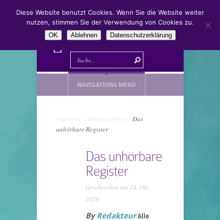
Diese Website benutzt Cookies. Wenn Sie die Website weiter
nutzen, stimmen Sie der Verwendung von Cookies zu.
OK
Ablehnen
Datenschutzerklärung
NAVIGATIONS MENÜ
Startseite
»
Dekanat News
»
Das
unhörbare Register
Das unhörbare
Register
Geschrieben am 24. Okt.
2020
By
Redakteur
Alle