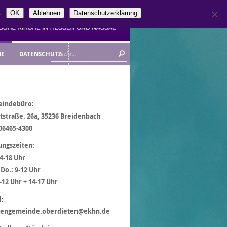
.
OK
Ablehnen
Datenschutzerklärung
NE
DATENSCHUTZ
NE
DATENSCHUTZ
indebüro:
tstraße. 26a, 35236 Breidenbach
 06465-4300
ungszeiten:
14-18 Uhr
 Do.: 9-12 Uhr
9-12 Uhr + 14-17 Uhr
l:
hengemeinde.oberdieten@ekhn.de