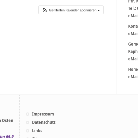
Pfr. 
Tel.:
Gefilterten Kalender abonnieren
eMai
Konta
eMai
Geme
Raph
eMail
Home
eMai
Impressum
m Osten
Datenschutz
Links
lm 65,9