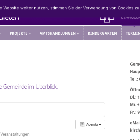
ie Website weiter nutzen, stimmen Sie der Verwendung von Cookies zu
»
PROJEKTE
»
AMTSHANDLUNGEN
»
KINDERGARTEN
TERMI
»
PROJEKTE
»
AMTSHANDLUNGEN
»
KINDERGARTEN
TERMI
Geme
Haup
Tel.:
re Gemeinde im Überblick:
Öffn
Di.: 
Mi. +
Fr.: 
eMai
Agenda
kirc
 Veranstaltungen.