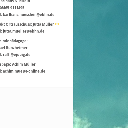
Karlhans Nüsslein
 06465-9111495
l: karlhans.nuesslein@ekhn.de
kt Ortsausschuss: Jutta Müller
l: jutta.mueller@ekhn.de
indepädagoge:
ael Runzheimer
: raffi@ejubig.de
page: Achim Müller
l: achim.mue@t-online.de