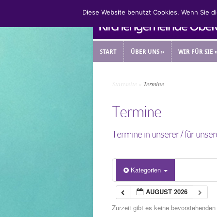
Diese Website benutzt Cookies. Wenn Sie d
START
ÜBER UNS
»
WIR FÜR SIE
START
ÜBER UNS
»
WIR FÜR SIE
Startseite
»
Termine
Termine
Termine in unserer / für unse
Kategorien
AUGUST 2026
Zurzeit gibt es keine bevorstehenden